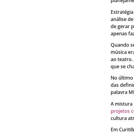
planejame
Estratégia
análise de
de gerar 
apenas faz
Quando se
música era
ao teatro.
que se ch
No último
das defini
palavra MI
A mistura 
projetos c
cultura at
Em Curiti