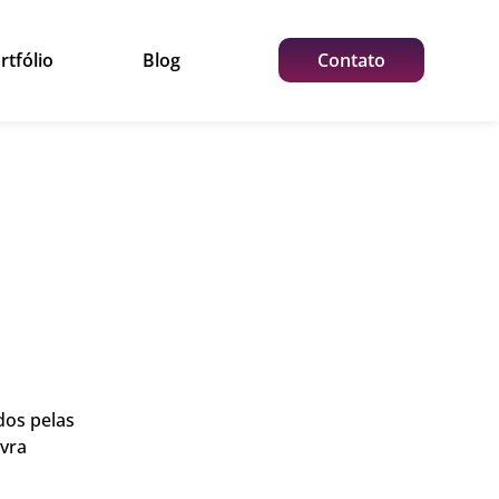
rtfólio
Blog
Contato
dos pelas
vra