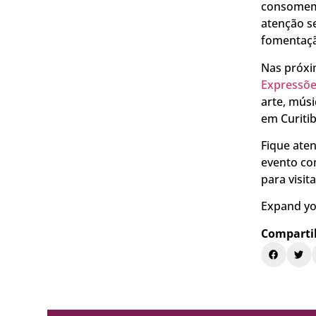
consomem 
atenção s
fomentaçã
Nas próxi
Expressõe
arte, músi
em Curitib
Fique ate
evento com
para visit
Expand yo
Comparti