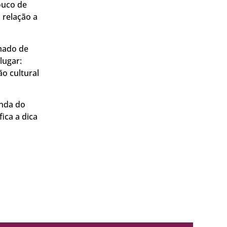
ouco de
 relação a
mado de
lugar:
o cultural
enda do
ica a dica