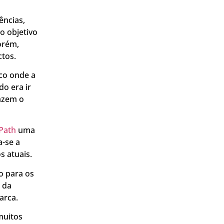
ências,
o objetivo
orém,
ctos.
co onde a
do era ir
razem o
 Path
uma
a-se a
s atuais.
o para os
 da
arca.
muitos