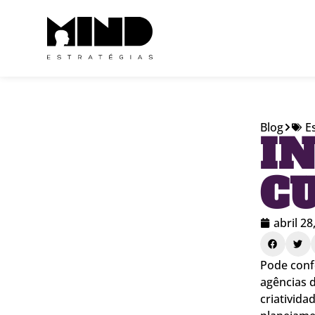
Blog
E
I
C
abril 28
Pode confe
agências 
criativida