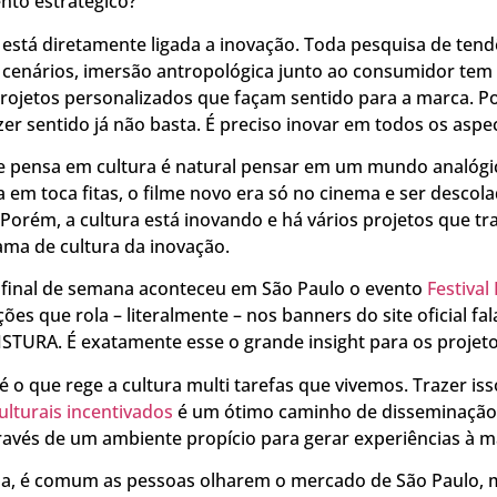
nto estratégico?
 está diretamente ligada a inovação. Toda pesquisa de tend
 cenários, imersão antropológica junto ao consumidor tem 
projetos personalizados que façam sentido para a marca. P
er sentido já não basta. É preciso inovar em todos os aspe
 pensa em cultura é natural pensar em um mundo analógi
 em toca fitas, o filme novo era só no cinema e ser descola
 Porém, a cultura está inovando e há vários projetos que t
ama de cultura da inovação.
 final de semana aconteceu em São Paulo o evento
Festival
ções que rola – literalmente – nos banners do site oficial fal
STURA. É exatamente esse o grande insight para os projeto
é o que rege a cultura multi tarefas que vivemos. Trazer iss
ulturais incentivados
é um ótimo caminho de disseminação
ravés de um ambiente propício para gerar experiências à m
ba, é comum as pessoas olharem o mercado de São Paulo, 